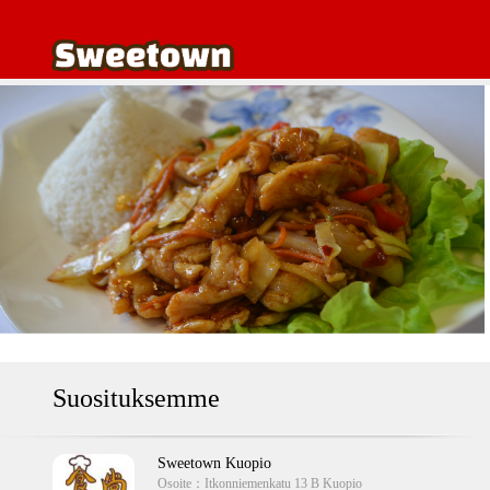
Suosituksemme
Sweetown Kuopio
Osoite：
Itkonniemenkatu 13 B Kuopio