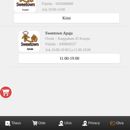
Puhelin：
0456406068
Ark.10:00-14:00
käteisellä,kortilla
Kiini
Sweetown Apaja
Osoite：
Kauppakatu 45 Kuopio
Puhelin：
0400849227
Ark.10:00-19:00 La.11:00-19:00
käteisellä,kortilla
11:00-19:00
Tilaus
Osto
Ulos
Privacy
Oiva