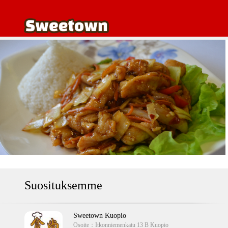
Suosituksemme
Sweetown Kuopio
Osoite：
Itkonniemenkatu 13 B Kuopio