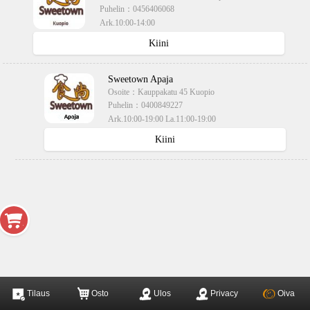
Puhelin：
0456406068
Ark.10:00-14:00
käteisellä,kortilla
Kiini
Sweetown Apaja
Osoite：
Kauppakatu 45 Kuopio
Puhelin：
0400849227
Ark.10:00-19:00 La.11:00-19:00
käteisellä,kortilla
Kiini
Tilaus
Osto
Ulos
Privacy
Oiva