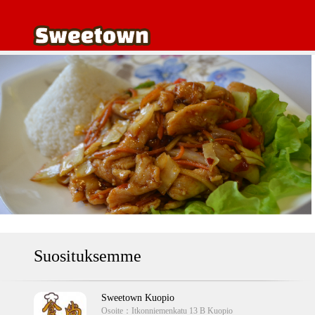
Suosituksemme
Sweetown Kuopio
Osoite：
Itkonniemenkatu 13 B Kuopio