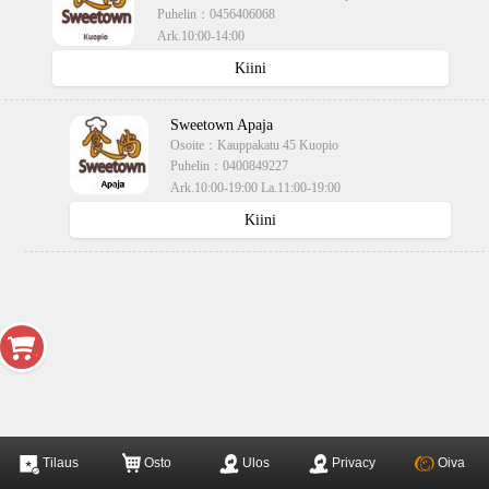
Puhelin：
0456406068
Ark.10:00-14:00
käteisellä,kortilla
Kiini
Sweetown Apaja
Osoite：
Kauppakatu 45 Kuopio
Puhelin：
0400849227
Ark.10:00-19:00 La.11:00-19:00
käteisellä,kortilla
Kiini
Tilaus
Osto
Ulos
Privacy
Oiva