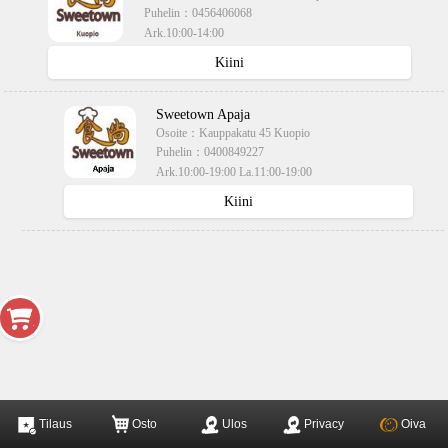
Puhelin：
0456406068
Ark.10:00-14:00
käteisellä,kortilla
Kiini
Sweetown Apaja
Osoite：
Kauppakatu 45 Kuopio
Puhelin：
0400849227
Ark.10:00-19:00 La.11:00-19:00
käteisellä,kortilla
Kiini
Tilaus
Osto
Ulos
Privacy
Oiva