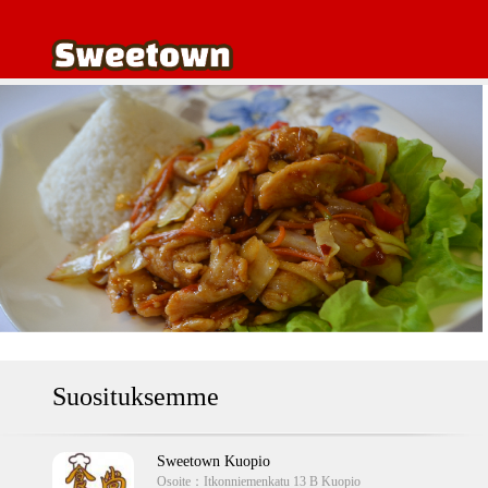
Suosituksemme
Sweetown Kuopio
Osoite：
Itkonniemenkatu 13 B Kuopio